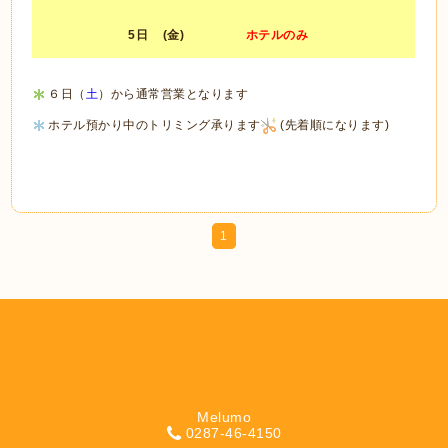
5日
(金)
ホテルのみ
６日（
土
）から通常営業となります
ホテル預かり中のトリミング承ります
(先着順になります)
1
Melumo
0287-46-4150